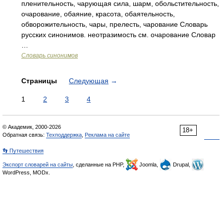
пленительность, чарующая сила, шарм, обольстительность,
очарование, обаяние, красота, обаятельность,
обворожительность, чары, прелесть, чарование Словарь
русских синонимов. неотразимость см. очарование Словар
…
Словарь синонимов
Страницы
Следующая
→
1
2
3
4
© Академик, 2000-2026
18+
Обратная связь:
Техподдержка
,
Реклама на сайте
👣 Путешествия
Экспорт словарей на сайты
, сделанные на PHP,
Joomla,
Drupal,
WordPress, MODx.