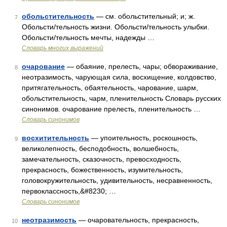
обольстительность
— см. обольстительный; и; ж.
7
Обольсти/тельность жизни. Обольсти/тельность улыбки.
Обольсти/тельность мечты, надежды …
Словарь многих выражений
очарование
— обаяние, прелесть, чары; обвораживание,
8
неотразимость, чарующая сила, восхищение, колдовство,
притягательность, обаятельность, чарование, шарм,
обольстительность, чарм, пленительность Словарь русских
синонимов. очарование прелесть, пленительность …
Словарь синонимов
восхитительность
— упоительность, роскошность,
9
великолепность, бесподобность, волшебность,
замечательность, сказочность, превосходность,
прекрасность, божественность, изумительность,
головокружительность, удивительность, несравненность,
первоклассность,&#8230; …
Словарь синонимов
неотразимость
— очаровательность, прекрасность,
10