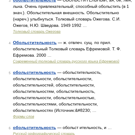
обольстительность
— ОБОЛЬСТИТЕЛЬНЫЙ, ая, ое; лен,
3
льна. Очень привлекательный; способный обольстить (в 1
знач.). Обольстительная внешность. Обольстительно
(нареч.) улыбнуться. Толковый словарь Ожегова. С.И.
Ожегов, Н.Ю. Шведова. 1949 1992 …
Толковый словарь Ожегова
Обольстительность
— ж. отвлеч. сущ. по прил.
4
обольстительный Толковый словарь Ефремовой. Т. Ф.
Ефремова. 2000 …
Современный толковый словарь русского языка Ефремовой
обольстительность
— обольстительность,
5
обольстительности, обольстительности,
обольстительностей, обольстительности,
обольстительностям, обольстительность,
обольстительности, обольстительностью,
обольстительностями, обольстительности,
обольстительностях (Источник:&#8230; …
Формы слов
обольстительность
— обольст ительность, и …
6
Русский орфографический словарь